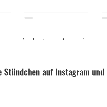
1
2
3
4
5
te Stündchen auf Instagram und