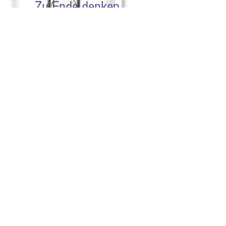
Zu Ende denken
(Buch)
Das Buch «Zu Ende denken.
Worte zum Unausweichlichen»
(Wörterseh Verlag) entstand
während der Arbeit am Film «Zu
Ende leben» und vereint Texte zu
Sterben und Tod von fast 50
verschiedenen Schweizer
Persönlichkeiten. Es sind
Menschen aus Kultur, Pflege,
Medizin, Ethik, Wissenschaft und
mehr, die ihre Gedanken hier zu
Papier bringen. Unter anderen
Pedro Lenz, Franz Hohler und
Thierry Carrel. Elena hat die